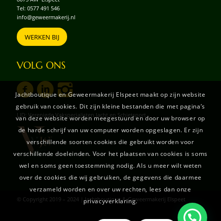
Tel:
0577 491 546
info@geweermakerij.nl
WERKEN BIJ
VOLG ONS
Jachtboutique en Geweermakerij Elspeet maakt op zijn website
gebruik van cookies. Dit zijn kleine bestanden die met pagina’s
LID: Verenigde Vakspecialisten Jacht en Schietsport
van deze website worden meegestuurd en door uw browser op
de harde schrijf van uw computer worden opgeslagen. Er zijn
verschillende soorten cookies die gebruikt worden voor
verschillende doeleinden. Voor het plaatsen van cookies is soms
wel en soms geen toestemming nodig. Als u meer wilt weten
over de cookies die wij gebruiken, de gegevens die daarmee
verzameld worden en over uw rechten, lees dan onze
© Copyright 2019 – 2024 | Jachtboutique & Geweermakerij Elspeet
privacyverklaring.