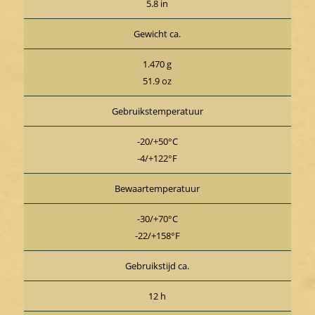
5.8 in
Gewicht ca.
1.470 g
51.9 oz
Gebruikstemperatuur
-20/+50°C
-4/+122°F
Bewaartemperatuur
-30/+70°C
-22/+158°F
Gebruikstijd ca.
12 h