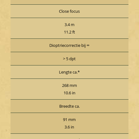
Close focus
3.4 m
11.2 ft
Dioptriecorrectie bij ∞
> 5 dpt
Lengte ca.*
268 mm
10.6 in
Breedte ca.
91 mm
3.6 in