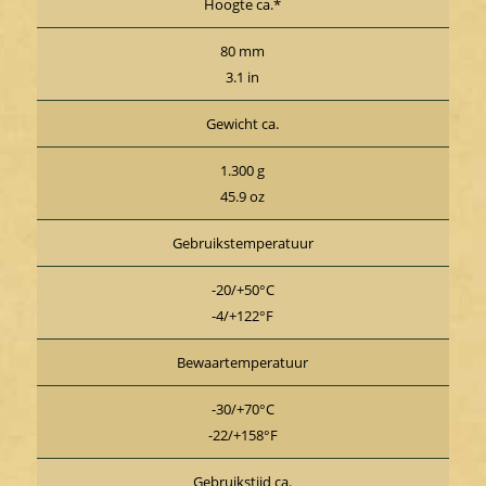
Hoogte ca.*
80 mm
3.1 in
Gewicht ca.
1.300 g
45.9 oz
Gebruikstemperatuur
-20/+50°C
-4/+122°F
Bewaartemperatuur
-30/+70°C
-22/+158°F
Gebruikstijd ca.