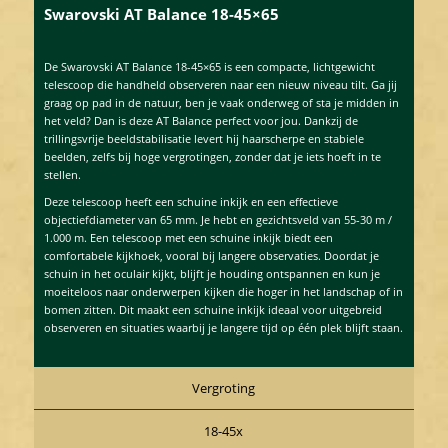
Swarovski AT Balance 18-45×65
De Swarovski AT Balance 18-45×65 is een compacte, lichtgewicht
telescoop die handheld observeren naar een nieuw niveau tilt. Ga jij
graag op pad in de natuur, ben je vaak onderweg of sta je midden in
het veld? Dan is deze AT Balance perfect voor jou. Dankzij de
trillingsvrije beeldstabilisatie levert hij haarscherpe en stabiele
beelden, zelfs bij hoge vergrotingen, zonder dat je iets hoeft in te
stellen.
Deze telescoop heeft een schuine inkijk en een effectieve
objectiefdiameter van 65 mm. Je hebt en gezichtsveld van 55-30 m /
1.000 m. Een telescoop met een schuine inkijk biedt een
comfortabele kijkhoek, vooral bij langere observaties. Doordat je
schuin in het oculair kijkt, blijft je houding ontspannen en kun je
moeiteloos naar onderwerpen kijken die hoger in het landschap of in
bomen zitten. Dit maakt een schuine inkijk ideaal voor uitgebreid
observeren en situaties waarbij je langere tijd op één plek blijft staan.
Vergroting
18-45x