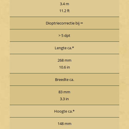
3.4 m
11.2 ft
Dioptriecorrectie bij ∞
> 5 dpt
Lengte ca.*
268 mm
10.6 in
Breedte ca.
83 mm
3.3 in
Hoogte ca.*
148 mm