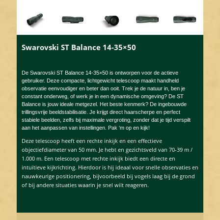
Swarovski ST Balance 14-35×50
De
Swarovski ST Balance 14-35×50 is ontworpen voor de actieve
gebruiker. Deze compacte, lichtgewicht telescoop maakt handheld
observatie eenvoudiger en beter dan ooit. Trek je de natuur in, ben je
constant onderweg, of werk je in een dynamische omgeving? De ST
Balance is jouw ideale metgezel. Het beste kenmerk? De ingebouwde
trillingsvrije beeldstabilisatie. Je krijgt direct haarscherpe en perfect
stabiele beelden, zelfs bij maximale vergroting, zonder dat je tijd verspilt
aan het aanpassen van instellingen. Pak ‘m op en kijk!
Deze telescoop heeft een rechte inkijk en een effectieve
objectiefdiameter van 50 mm. Je hebt en gezichtsveld van 70-39 m /
1.000 m. Een telescoop met rechte inkijk biedt een directe en
intuïtieve kijkrichting. Hierdoor is hij ideaal voor snelle observaties en
nauwkeurige positionering, bijvoorbeeld bij vogels laag bij de grond
of bij andere situaties waarin je snel wilt reageren.