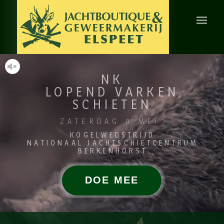
NK
LOPEND VARKEN
SCHIETEN
ZATERDAG 9 MEI
KOGELWEDSTRIJD
NATIONAAL JACHTSCHIETCENTRUM
BERKENHORST
DOE MEE
DOE MEE
DOE MEE