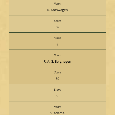
R. Korswagen
59
8
R. A. G. Berghegen
59
9
S. Adema