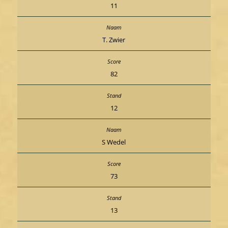
11
T. Zwier
82
12
S Wedel
73
13