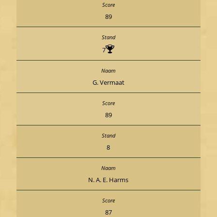
89
7
G. Vermaat
89
8
N. A. E. Harms
87