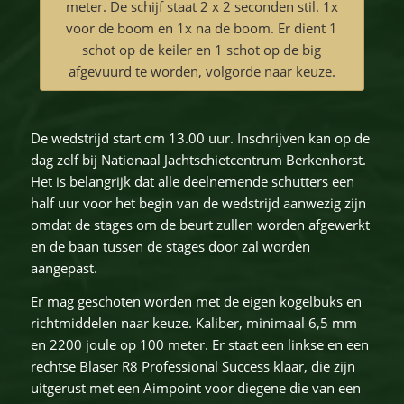
meter. De schijf staat 2 x 2 seconden stil. 1x
voor de boom en 1x na de boom. Er dient 1
schot op de keiler en 1 schot op de big
afgevuurd te worden, volgorde naar keuze.
De wedstrijd start om 13.00 uur. Inschrijven kan op de
dag zelf bij Nationaal Jachtschietcentrum Berkenhorst.
Het is belangrijk dat alle deelnemende schutters een
half uur voor het begin van de wedstrijd aanwezig zijn
omdat de stages om de beurt zullen worden afgewerkt
en de baan tussen de stages door zal worden
aangepast.
Er mag geschoten worden met de eigen kogelbuks en
richtmiddelen naar keuze. Kaliber, minimaal 6,5 mm
en 2200 joule op 100 meter. Er staat een linkse en een
rechtse Blaser R8 Professional Success klaar, die zijn
uitgerust met een Aimpoint voor diegene die van een