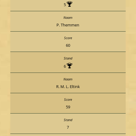
5
P. Themmen
60
6
R. M. L. Eltink
59
7