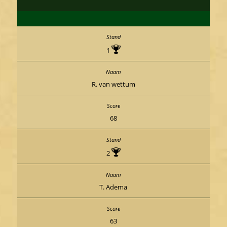
1
R. van wettum
68
2
T. Adema
63