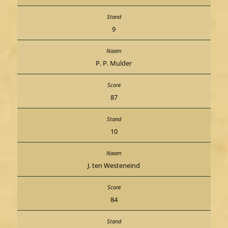
9
P. P. Mulder
87
10
J. ten Westeneind
84