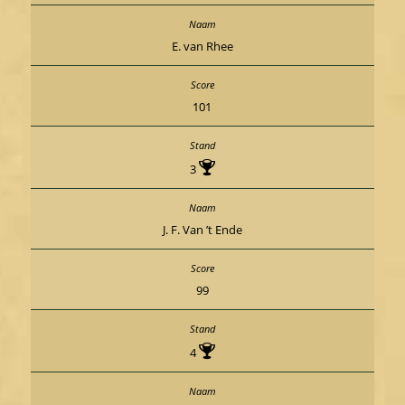
E. van Rhee
101
3
J. F. Van ’t Ende
99
4