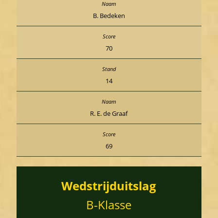
B. Bedeken
70
14
R. E. de Graaf
69
Wedstrijduitslag
B-Klasse