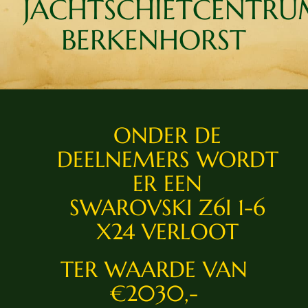
JACHTSCHIETCENTR
BERKENHORST
ONDER DE
DEELNEMERS WORDT
ER EEN
SWAROVSKI Z6I 1-6
X24 VERLOOT
TER WAARDE VAN
€2030,-