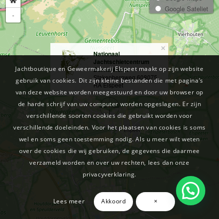
Google Sateliet
-
×
Nationaal
Jachtschietcentrum
Jachtboutique en Geweermakerij Elspeet maakt op zijn website
Berkenhorst
Stakenbergweg 60
8075
gebruik van cookies. Dit zijn kleine bestanden die met pagina’s
RA Elspeet
van deze website worden meegestuurd en door uw browser op
de harde schrijf van uw computer worden opgeslagen. Er zijn
verschillende soorten cookies die gebruikt worden voor
verschillende doeleinden. Voor het plaatsen van cookies is soms
wel en soms geen toestemming nodig. Als u meer wilt weten
over de cookies die wij gebruiken, de gegevens die daarmee
verzameld worden en over uw rechten, lees dan onze
privacyverklaring.
Waar kunnen we bij helpen?
Lees meer
Akkoord
×