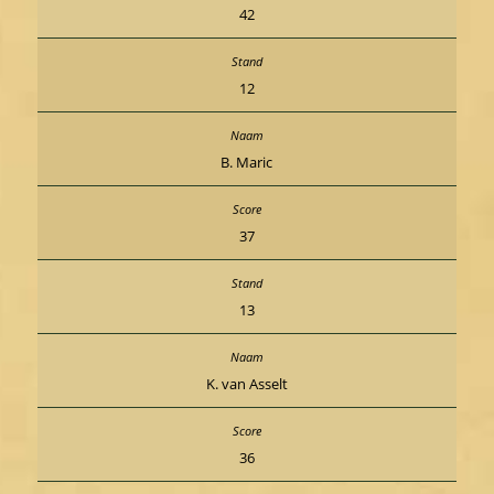
42
12
B. Maric
37
13
K. van Asselt
36