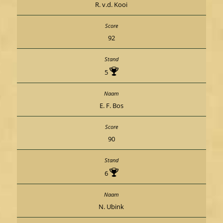
R. v.d. Kooi
92
5
E. F. Bos
90
6
N. Ubink