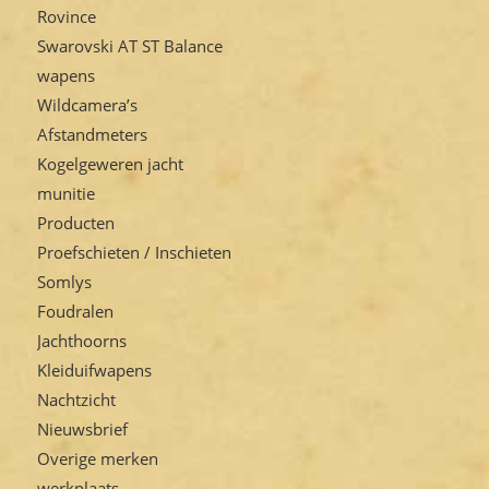
Rovince
Swarovski AT ST Balance
wapens
Wildcamera’s
Afstandmeters
Kogelgeweren jacht
munitie
Producten
Proefschieten / Inschieten
Somlys
Foudralen
Jachthoorns
Kleiduifwapens
Nachtzicht
Nieuwsbrief
Overige merken
werkplaats