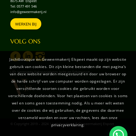
8075 AW Elspeet
Tel:
0577 491 546
info@geweermakerij.nl
WERKEN BIJ
VOLG ONS
Jachtboutique en Geweermakerij Elspeet maakt op zijn website
gebruik van cookies. Dit zijn kleine bestanden die met pagina’s
LID: Verenigde Vakspecialisten Jacht en Schietsport
van deze website worden meegestuurd en door uw browser op
de harde schrijf van uw computer worden opgeslagen. Er zijn
verschillende soorten cookies die gebruikt worden voor
verschillende doeleinden. Voor het plaatsen van cookies is soms
wel en soms geen toestemming nodig. Als u meer wilt weten
over de cookies die wij gebruiken, de gegevens die daarmee
verzameld worden en over uw rechten, lees dan onze
© Copyright 2019 – 2024 | Jachtboutique & Geweermakerij Elspeet
privacyverklaring.