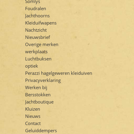
Somlys
Foudralen
Jachthoorns
Kleiduifwapens
Nachtzicht
Nieuwsbrief
Overige merken
werkplaats
Luchtbuksen
optiek
Perazzi hagelgeweren kleiduiven
Privacyverklaring
Werken bij
Bersstokken
Jachtboutique
Kluizen
Nieuws
Contact
Geluiddempers