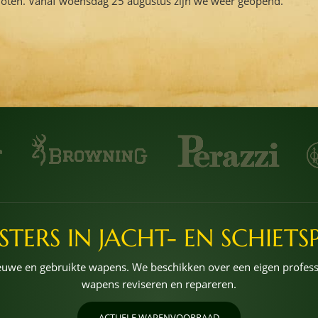
loten. Vanaf woensdag 25 augustus zijn we weer geopend.
STERS IN JACHT- EN SCHIETS
nieuwe en gebruikte wapens. We beschikken over een eigen profe
wapens reviseren en repareren.
ACTUELE WAPENVOORRAAD