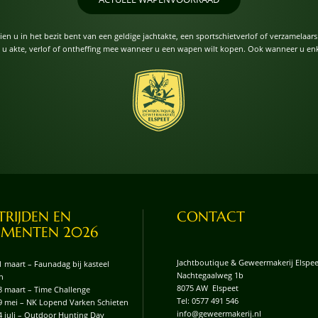
ndien u in het bezit bent van een geldige jachtakte, een sportschietverlof of verzamela
 u akte, verlof of ontheffing mee wanneer u een wapen wilt kopen. Ook wanneer u enk
RIJDEN EN
CONTACT
EMENTEN 2026
Jachtboutique & Geweermakerij Elspee
1 maart – Faunadag bij kasteel
Nachtegaalweg 1b
n
8075 AW Elspeet
8 maart – Time Challenge
Tel:
0577 491 546
9 mei – NK Lopend Varken Schieten
info@geweermakerij.nl
4 juli – Outdoor Hunting Day