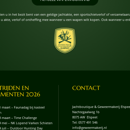
ndien u in het bezit bent van een geldige jachtakte, een sportschietverlof of verzamela
 u akte, verlof of ontheffing mee wanneer u een wapen wilt kopen. Ook wanneer u enk
RIJDEN EN
CONTACT
EMENTEN 2026
Jachtboutique & Geweermakerij Elspee
1 maart – Faunadag bij kasteel
Nachtegaalweg 1b
n
8075 AW Elspeet
8 maart – Time Challenge
Tel:
0577 491 546
9 mei – NK Lopend Varken Schieten
info@geweermakerij.nl
4 juli – Outdoor Hunting Day