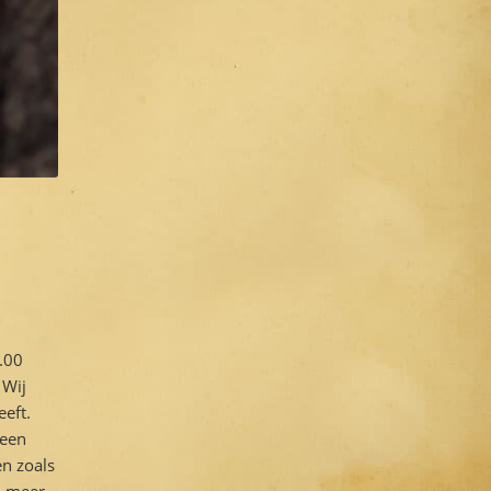
.00
 Wij
eeft.
 een
en zoals
l meer.