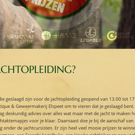
ACHTOPLEIDING?
 die geslaagd zijn voor de jachtopleiding geopend van 13.00 tot 17
tique & Geweermakerij Elspeet om te vieren dat je geslaagd bent.
ag deskundig advies over alles wat maar met de jacht te maken h
chtaktemapjes voor je klaar. Daarnaast doe je bij de aanschaf van
onder de jachtcursisten. Er zijn heel veel mooie prijzen te winn
amera, een Franchi kogelbuks, een Hawke richtkijker en nog vee