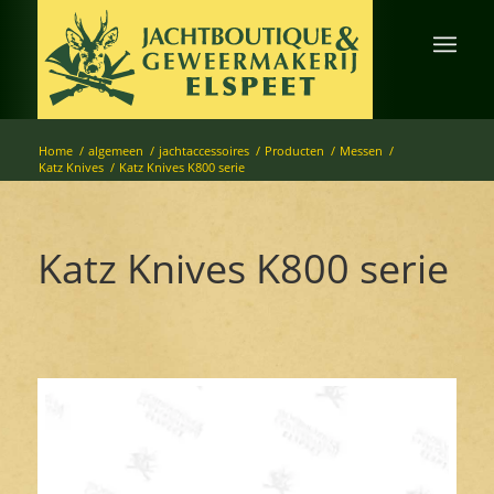
Home
/
algemeen
/
jachtaccessoires
/
Producten
/
Messen
/
Katz Knives
/
Katz Knives K800 serie
Katz Knives K800 serie