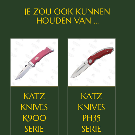
JE ZOU OOK KUNNEN
HOUDEN VAN …
KATZ
KATZ
KNIVES
KNIVES
K900
PH35
SERIE
SERIE