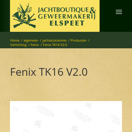
Home
/
algemeen
/
jachtaccessoires
/
Producten
/
Verlichting
/
Fenix
/
Fenix TK16 V2.0
Fenix TK16 V2.0